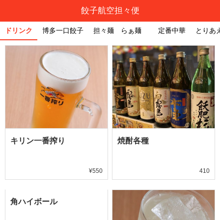
餃子航空担々便
ドリンク
博多一口餃子
担々麺 らぁ麺
定番中華
とりあ
キリン一番搾り
焼酎各種
¥550
410
角ハイボール