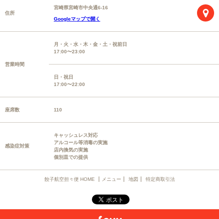
宮崎県宮崎市中央通6-16
住所
Googleマップで開く
月・火・水・木・金・土・祝前日
17:00〜23:00
営業時間
日・祝日
17:00〜22:00
座席数
110
キャッシュレス対応
アルコール等消毒の実施
感染症対策
店内換気の実施
個別皿での提供
餃子航空担々便 HOME
メニュー
地図
特定商取引法