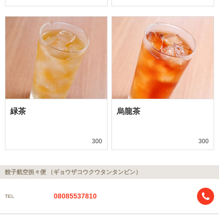
緑茶
烏龍茶
300
300
餃子航空担々便 （ギョウザコウクウタンタンビン）
08085537810
TEL