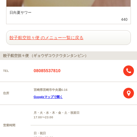
日向夏サワー
440
餃子航空担々便 のメニュー一覧に戻る
餃子航空担々便 （ギョウザコウクウタンタンビン）
08085537810
TEL
宮崎県宮崎市中央通6-16
住所
Googleマップで開く
月・火・水・木・金・土・祝前日
17:00〜23:00
営業時間
日・祝日