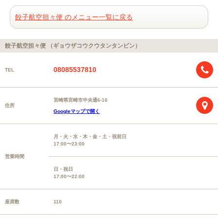
餃子航空担々便 のメニュー一覧に戻る
餃子航空担々便 （ギョウザコウクウタンタンビン）
08085537810
TEL
宮崎県宮崎市中央通6-16
住所
Googleマップで開く
月・火・水・木・金・土・祝前日
17:00〜23:00
営業時間
日・祝日
17:00〜22:00
座席数
110