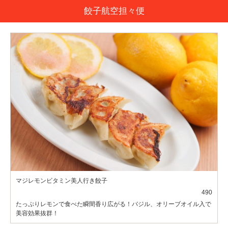
餃子航空担々便
マジレモンビタミン美人行き餃子
490
たっぷりレモンで食べた瞬間香り広がる！バジル、オリーブオイル入で
美容効果抜群！